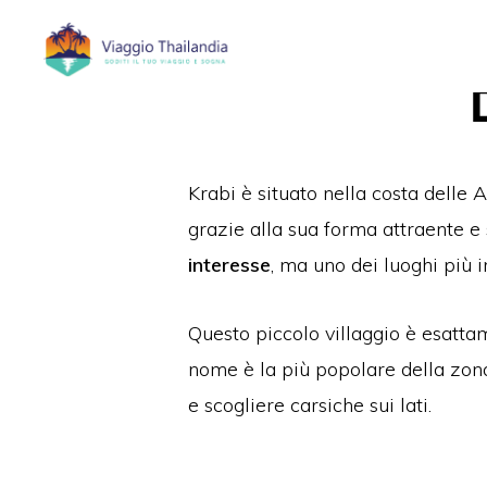
Passa
Passa
alla
al
navigazione
contenuto
primaria
principale
Krabi è situato nella costa delle 
grazie alla sua forma attraente e
interesse
, ma uno dei luoghi più 
Questo piccolo villaggio è esattam
nome è la più popolare della zona
e scogliere carsiche sui lati.