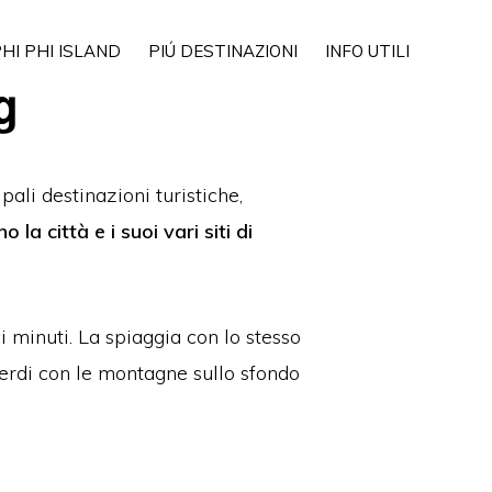
Show
HI PHI ISLAND
PIÚ DESTINAZIONI
INFO UTILI
Search
g
ali destinazioni turistiche,
o la città e i suoi vari siti di
i minuti. La spiaggia con lo stesso
verdi con le montagne sullo sfondo