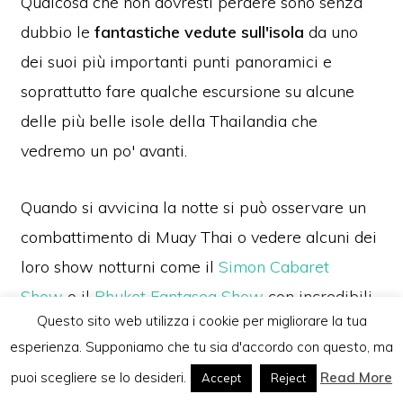
Qualcosa che non dovresti perdere sono senza
dubbio le
fantastiche vedute sull'isola
da uno
dei suoi più importanti punti panoramici e
soprattutto fare qualche escursione su alcune
delle più belle isole della Thailandia che
vedremo un po' avanti.
Quando si avvicina la notte si può osservare un
combattimento di Muay Thai o vedere alcuni dei
loro show notturni come il
Simon Cabaret
Show
o il
Phuket Fantasea Show
con incredibili
Questo sito web utilizza i cookie per migliorare la tua
messe in scena di cui ti innamorerai e che di
esperienza. Supponiamo che tu sia d'accordo con questo, ma
solito sono impersonate da ladyboys, se ancora ti
© 2026
Viaggio Thailandia
♥ Realizzato con amore
puoi scegliere se lo desideri.
Read More
Accept
Reject
rimane la voglia di far festa non dovresti perdere