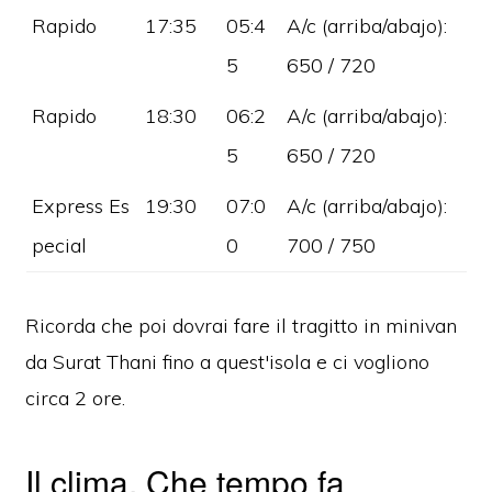
Rapido
17:35
05:4
A/c (arriba/abajo):
5
650 / 720
Rapido
18:30
06:2
A/c (arriba/abajo):
5
650 / 720
Express Es
19:30
07:0
A/c (arriba/abajo):
pecial
0
700 / 750
Ricorda che poi dovrai fare il tragitto in minivan
da Surat Thani fino a quest'isola e ci vogliono
circa 2 ore.
Il clima. Che tempo fa