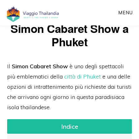
Passa
MENU
al
Simon Cabaret Show a
contenuto
principale
Phuket
Il
Simon Cabaret Show
è uno degli spettacoli
più emblematici dell
a
città di Phuket
e una delle
opzioni di intrattenimento più richieste dai turisti
che arrivano ogni giorno in questa paradisiaca
isola thailandese.
Indice