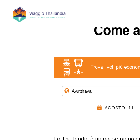
Passa
Passa
alla
al
Come a
navigazione
contenuto
primaria
principale
Trova i voli più econo
AGOSTO, 11
La Thailandia è un paese pieno di