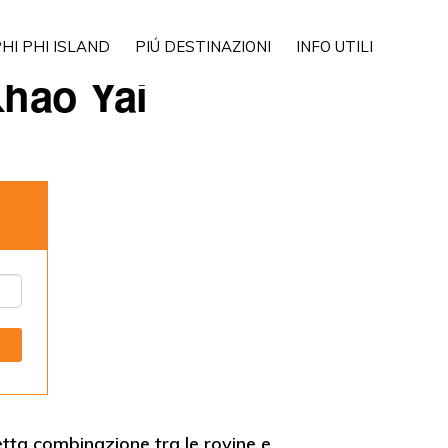
Show
HI PHI ISLAND
PIÚ DESTINAZIONI
INFO UTILI
Search
hao Yai
tta combinazione tra le rovine e