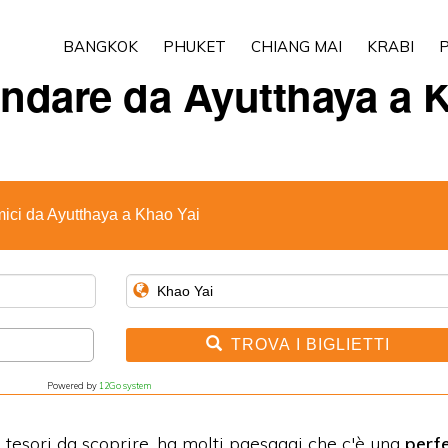
BANGKOK
PHUKET
CHIANG MAI
KRABI
P
ndare da Ayutthaya a K
mici da Ayutthaya a Khao Yai
TROVA I BIGLIETTI
Powered by
12Go system
 tesori da scoprire, ha molti paesaggi che
c'è una
perfe