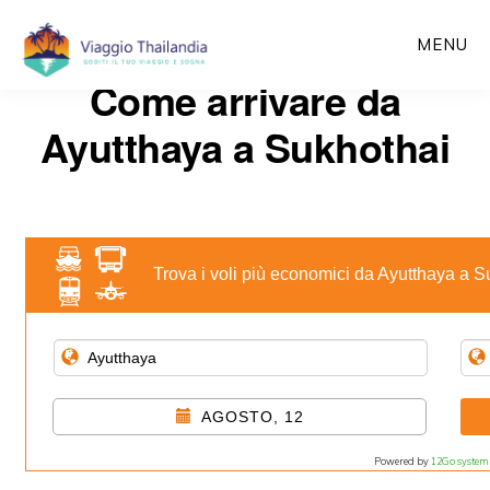
Passa
MENU
al
Come arrivare da
contenuto
principale
Ayutthaya a Sukhothai
Trova i voli più economici da Ayutthaya a 
AGOSTO, 12
Powered by
12Go system