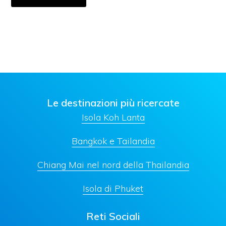
Le destinazioni più ricercate
Isola Koh Lanta
Bangkok e Tailandia
Chiang Mai nel nord della Thailandia
Isola di Phuket
Reti Sociali