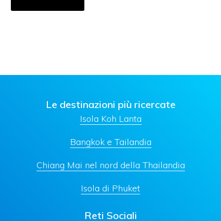
Le destinazioni più ricercate
Isola Koh Lanta
Bangkok e Tailandia
Chiang Mai nel nord della Thailandia
Isola di Phuket
Reti Sociali