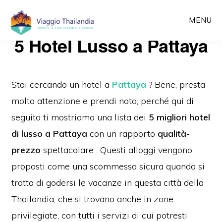
Passa
MENU
al
5 Hotel Lusso a Pattaya
contenuto
principale
Stai cercando un hote
l a
Pattaya
?
Bene, presta
molta attenzione e prendi nota, perché qui di
seguito ti mostriamo una lista dei
5 migliori hotel
di lusso a Pattaya
con un rapporto
qualità-
prezzo
spettacolare
. Questi a
lloggi vengono
proposti come una scommessa sicura quando si
tratta di godersi le vacanze in questa città della
Thailandia, che si trovano anche in zone
privilegiate, con tutti i servizi di cui potresti