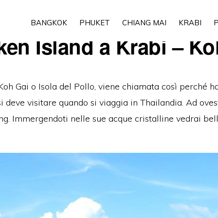
BANGKOK
PHUKET
CHIANG MAI
KRABI
P
ken Island a Krabi – Ko
Koh Gai
o
Isola del Poll
o
, viene chiamata così perché ha
i deve visitare quando si viaggia in Thailandia.
Ad ovest
ing.
Immergendoti nelle sue acque cristalline vedrai belli