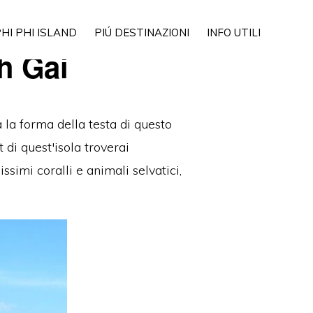
Show
HI PHI ISLAND
PIÚ DESTINAZIONI
INFO UTILI
Search
h Gai
 la
forma della
testa di questo
 di quest'isola troverai
ssimi coralli e animali selvatici,