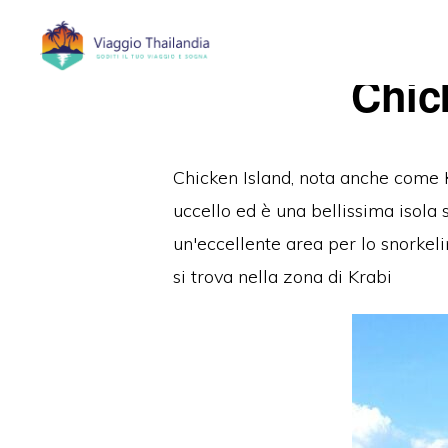
Passa
Passa
alla
al
Chic
navigazione
contenuto
primaria
principale
Chicken Island,
nota anche come
uccello ed
è una bellissima isola s
un'eccellente area per lo snorkel
si trova nella
zona di Krabi