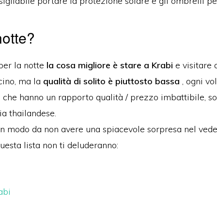
sigliabile portare la protezione solare e gli ombrelli per
notte?
per la notte
la cosa migliore
è stare a Krabi
e visitare 
cino, ma la
qualità di solito è piuttosto bassa
, ogni vo
o che hanno un rapporto qualità / prezzo imbattibile, s
ia thailandese.
n modo da non avere una spiacevole sorpresa nel vedere
questa lista non ti deluderanno:
abi