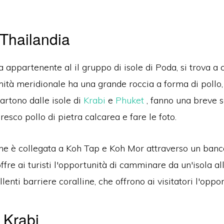
 Thailandia
a appartenente al il
gruppo di isole di Poda, si trova a
mità meridionale ha una grande roccia a forma di pollo,
partono da
lle isole di
Krabi
e
Phuket
, fanno una breve 
oresco pollo di pietra calcarea e fare le foto.
che è collegata a Koh Tap e Koh Mor attraverso un banc
ffre ai turisti l'opportunità di camminare da un'isola al
lenti barriere coralline, che offrono ai visitatori l'oppo
 Krabi