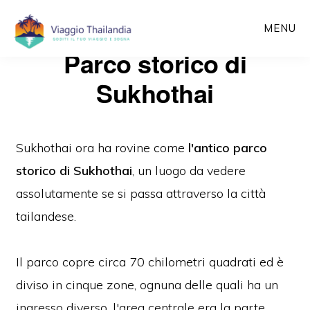
Passa
MENU
al
Parco storico di
contenuto
principale
Sukhothai
Sukhothai ora ha rovine come
l'antico parco
storico di Sukhothai
, un luogo da vedere
assolutamente se si passa attraverso la città
tailandese.
Il parco copre circa 70 chilometri quadrati ed è
diviso in cinque zone, ognuna delle quali ha un
ingresso diverso, l'area centrale era la parte