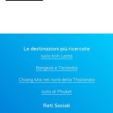
Le destinazioni più ricercate
Isola Koh Lanta
Bangkok e Tailandia
Chiang Mai nel nord della Thailandia
Isola di Phuket
Reti Sociali