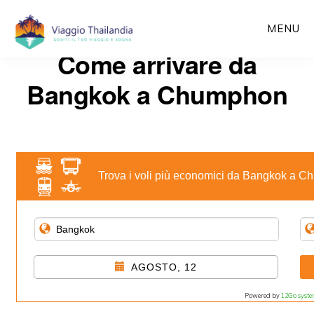
Passa
MENU
al
Come arrivare da
contenuto
principale
Bangkok a Chumphon
Trova i voli più economici da Bangkok a 
AGOSTO, 12
Powered by
12Go syst