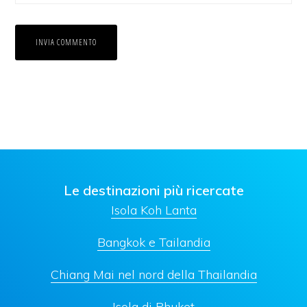
Le destinazioni più ricercate
Isola Koh Lanta
Bangkok e Tailandia
Chiang Mai nel nord della Thailandia
Isola di Phuket