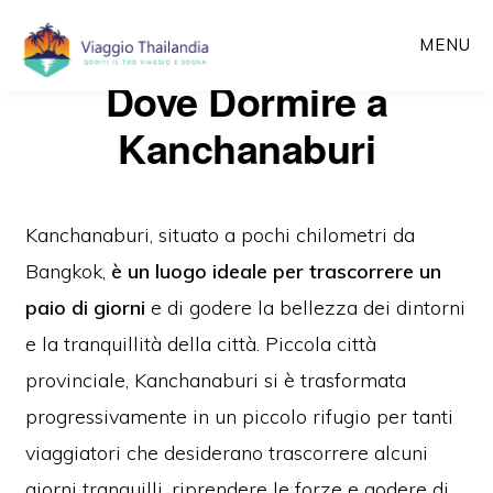
Passa
MENU
al
Dove Dormire a
contenuto
principale
Kanchanaburi
Kanchanaburi, situato a pochi chilometri da
Bangkok,
è un luogo ideale per trascorrere un
paio di giorni
e di godere la bellezza dei dintorni
e la tranquillità della città. Piccola città
provinciale, Kanchanaburi si è trasformata
progressivamente in un piccolo rifugio per tanti
viaggiatori che desiderano trascorrere alcuni
giorni tranquilli, riprendere le forze e godere di