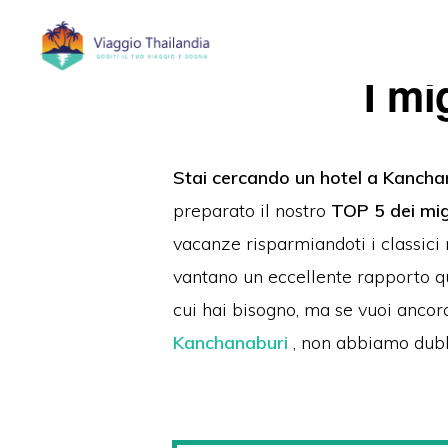
Passa
Passa
alla
al
I mi
navigazione
contenuto
primaria
principale
Stai cercando un
hotel a Kancha
preparato il nostro
TOP 5 dei mig
vacanze risparmiandoti i classici
vantano un eccellente rapporto 
cui hai bisogno, ma se vuoi ancora
Kanchanaburi
, non abbiamo dubb