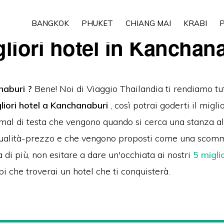
BANGKOK
PHUKET
CHIANG MAI
KRABI
P
gliori hotel in Kanchan
naburi
?
Bene! Noi di Viaggio Thailandia ti rendiamo t
liori hotel a Kanchanaburi
, così potrai goderti il migl
 mal di testa che vengono quando si cerca una stanza a
qualità-prezzo e che vengono proposti come una scomm
 di più, non esitare a dare un'occhiata ai nostri
5 migli
i che troverai un hotel che ti conquisterà.