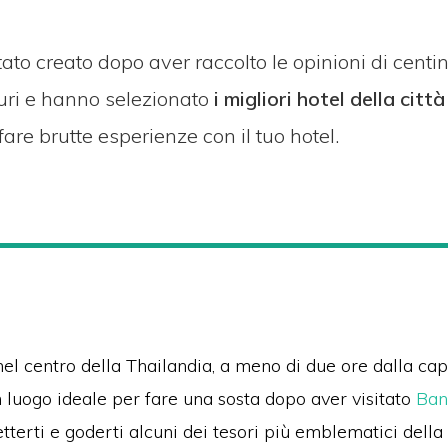
tato creato dopo a
ver raccolto le opinioni di centi
ri e hanno sele
zionato
i
migliori hotel della città
are brutte esperienze con il tuo hotel.
nel centro della Thailandia, a meno di due ore dalla ca
n luogo ideale per fare una sosta dopo aver visitato
Ban
tterti e goderti alcuni dei tesori più emblematici della