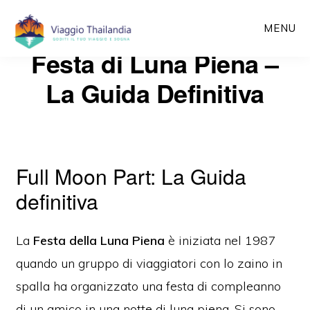
Passa
MENU
al
Festa di Luna Piena –
contenuto
principale
La Guida Definitiva
Full Moon Part: La Guida
definitiva
La
Festa della Luna Piena
è iniziata nel 1987
quando un gruppo di viaggiatori con lo zaino in
spalla ha organizzato una festa di compleanno
di un amico in una notte di luna piena. Si sono