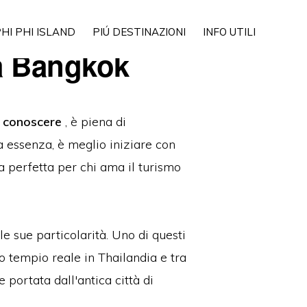
Show
HI PHI ISLAND
PIÚ DESTINAZIONI
INFO UTILI
Search
 a Bangkok
e conoscere
, è piena di
a essenza, è meglio iniziare con
pa perfetta per chi ama il turismo
e sue particolarità. Uno di questi
mo tempio reale in Thailandia e tra
 portata dall'antica città di