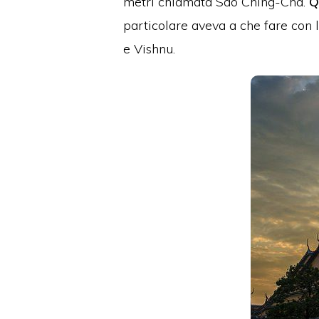
metri chiamata Sao Ching-Cha.
Q
particolare aveva a che fare con 
e Vishnu.