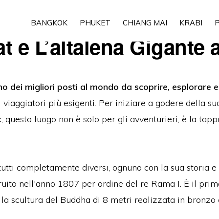
BANGKOK
PHUKET
CHIANG MAI
KRABI
P
t e L’altalena Gigante
no dei migliori posti al mondo da scoprire, esplorare 
viaggiatori più esigenti. Per iniziare a godere della su
k, questo luogo non è solo per gli avventurieri, è la tap
tti completamente diversi, ognuno con la sua storia e l
truito nell'anno 1807 per ordine del re Rama I. È il pri
 la scultura del Buddha di 8 metri realizzata in bronzo e