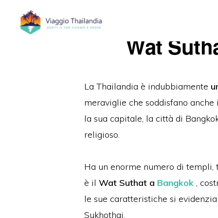
Passa
Passa
alla
al
Wat Sutha
navigazione
contenuto
primaria
principale
La Thailandia è indubbiamente
u
meraviglie che soddisfano anche i 
la sua capitale, la città di Bangko
religioso.
Ha un enorme numero di templi, tu
è il
Wat Suthat a
Bangkok
, cos
le sue caratteristiche si evidenzia
Sukhothai.