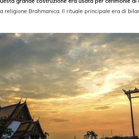
uesta grande costruzione era usata per cerimonie di c
la religione Brahmanica.
Il rituale principale era di bil