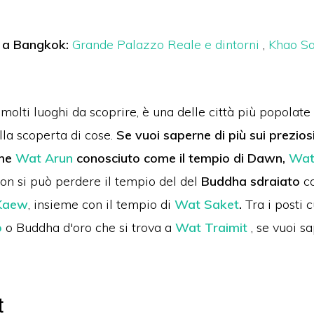
re a Bangkok:
Grande Palazzo Reale e dintorni
,
Khao Sa
molti luoghi da scoprire, è una delle città più popolate 
lla scoperta di cose.
Se vuoi saperne di più sui prezios
ome
Wat Arun
conosciuto come il tempio di Dawn,
Wat
on si può perdere il tempio del del
Buddha sdraiato
co
Kaew
, insieme con il tempio di
Wat Saket
.
Tra i posti c
o
o Buddha d'oro che si trova a
Wat Traimit
, se vuoi s
t